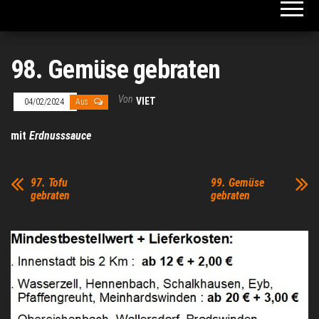
98. Gemüse gebraten
Von
VIET
04/02/2024
Aus
mit
Erdnusssauce
97. Tofu
99. Gemüse
gebraten
gebraten