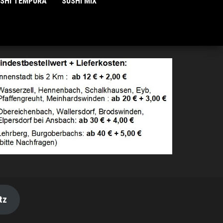
USHI TEMPURA
SUSHI MIX
tz