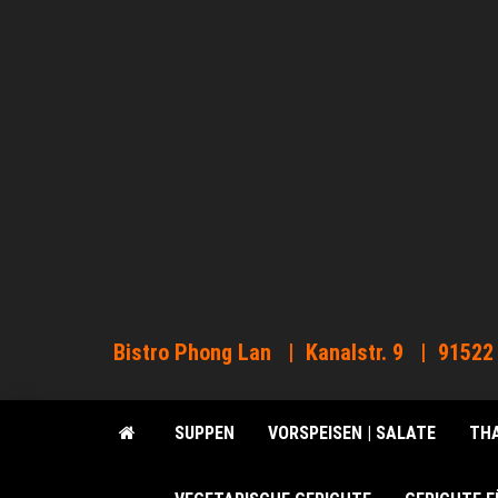
Zum
Inhalt
springen
Bistro Phong Lan | Kanalstr. 9 | 91522
SUPPEN
VORSPEISEN | SALATE
THA