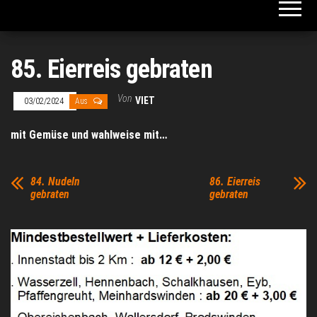
85. Eierreis gebraten
Von
VIET
03/02/2024
Aus
mit Gemüse und wahlweise mit…
84. Nudeln
86. Eierreis
gebraten
gebraten