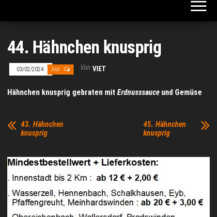
44. Hähnchen knusprig
Von
VIET
03/02/2024
Aus
Hähnchen knusprig
gebraten mit
Erdnusssauce
und Gemüse
43. Hähnchen
45. Hähnchen
knusprig
knusprig