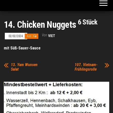
6 Stück
14. Chicken Nuggets
Von
VIET
02/02/2024
Aus
mit Süß-Sauer-Sauce
13. Yam Wunsen
107. Vietnam-
Salat
Frühlingsrolle